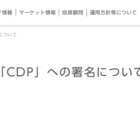
ド情報
マーケット
情報
投資顧問
運用方針等
について
について
「CDP」への署名につい