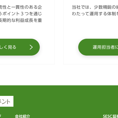
続性と一貫性のある企
当社では、少数精鋭の
うポイント３つを通じ
わたって運用する体制
長期的な利益成長を重
しく見る
運用担当者
ジ
会社紹介
SESC