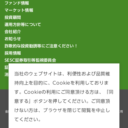
ファンド情報
マーケット情報
投資顧問
運用方針等について
会社紹介
お知らせ
詐欺的な投資勧誘等にご注意ください！
採用情報
SESC証券取引等監視委員会
証券統計ポータルサイト
当社のウェブサイトは、利便性および品質維
消費者庁「18歳から大人」
持向上を目的に、Cookieを利用しておりま
す。Cookieの利用にご同意頂ける方は、「同
重要な方針等について
サイトマップ
意する」ボタンを押してください。ご同意頂
けない方は、ブラウザを閉じて閲覧を中止し
金融商品取引業者 関東財務局長（金商）第426号 加入協会：一般社団法人 資産運用
業協会
てください。
Copyright © ICHIYOSHI ASSET MANAGEMENT Co., Ltd. All Rights
Reserved.