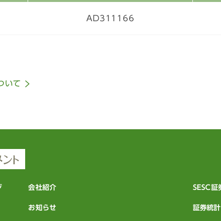
月次レポート
AD311166
ついて
ジ
会社紹介
SESC
お知らせ
証券統計