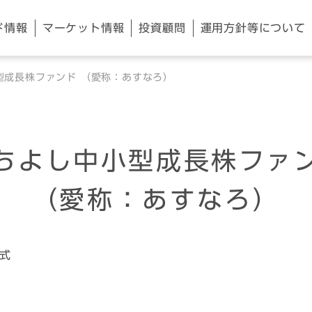
ド情報
マーケット
情報
投資顧問
運用方針等
について
型成長株ファンド （愛称：あすなろ）
ちよし中小型成長株ファ
（愛称：あすなろ）
式