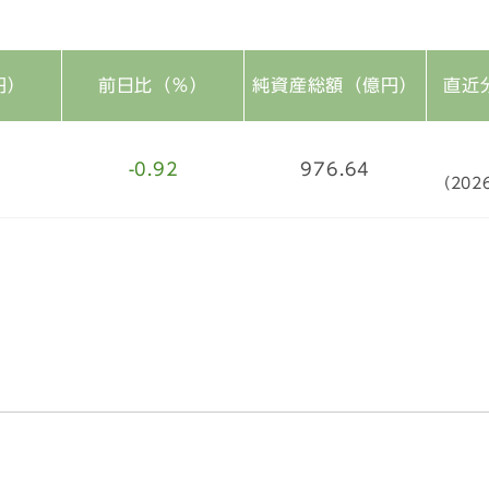
円）
前日比（％）
純資産総額（億円）
直近
-0.92
976.64
（202