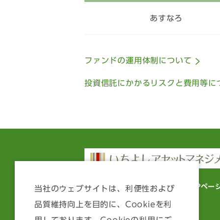
2025/6/30
あすなろ
ファンドの運用体制について
投資信託にかかるリスクと費用等に
いちよしアセットマネジメント TOPペー
当社のウェブサイトは、利便性および
品質維持向上を目的に、Cookieを利
ファンド情報