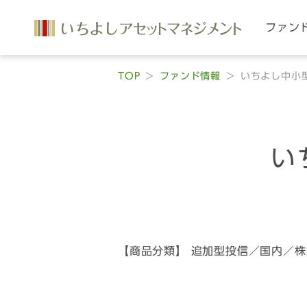
ファン
TOP
ファンド情報
いちよし中小
い
【商品分類】 追加型投信／国内／株